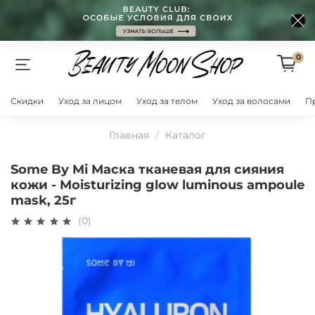
0
Скидки
Уход за лицом
Уход за телом
Уход за волосами
П
Главная
Каталог
Some By Mi Маска тканевая для сияния
кожи - Moisturizing glow luminous ampoule
mask, 25г
(0)