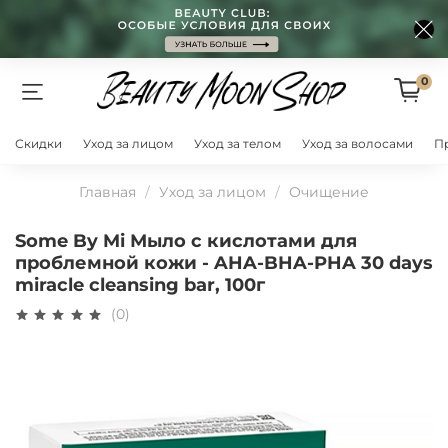
0
Скидки
Уход за лицом
Уход за телом
Уход за волосами
П
Главная
Уход за лицом
Очищение
Some By Mi Мыло с кислотами для
проблемной кожи - AHA-BHA-PHA 30 days
miracle cleansing bar, 100г
(0)