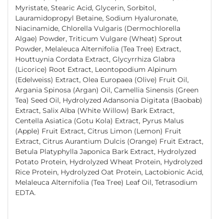
Myristate, Stearic Acid, Glycerin, Sorbitol,
Lauramidopropyl Betaine, Sodium Hyaluronate,
Niacinamide, Chlorella Vulgaris (Dermochlorella
Algae) Powder, Triticum Vulgare (Wheat) Sprout
Powder, Melaleuca Alternifolia (Tea Tree) Extract,
Houttuynia Cordata Extract, Glycyrrhiza Glabra
(Licorice) Root Extract, Leontopodium Alpinum
(Edelweiss) Extract, Olea Europaea (Olive) Fruit Oil,
Argania Spinosa (Argan) Oil, Camellia Sinensis (Green
Tea) Seed Oil, Hydrolyzed Adansonia Digitata (Baobab)
Extract, Salix Alba (White Willow) Bark Extract,
Centella Asiatica (Gotu Kola) Extract, Pyrus Malus
(Apple) Fruit Extract, Citrus Limon (Lemon) Fruit
Extract, Citrus Aurantium Dulcis (Orange) Fruit Extract,
Betula Platyphylla Japonica Bark Extract, Hydrolyzed
Potato Protein, Hydrolyzed Wheat Protein, Hydrolyzed
Rice Protein, Hydrolyzed Oat Protein, Lactobionic Acid,
Melaleuca Alternifolia (Tea Tree) Leaf Oil, Tetrasodium
EDTA.