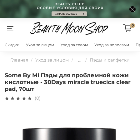
0
Скидки
Уход за лицом
Уход за телом
Уход за волосами
П
Главная
Уход за лицом
...
Пэды и салфетки
Some By Mi Пэды для проблемной кожи
кислотные - 30Days miracle truecica clear
pad, 70шт
(0)