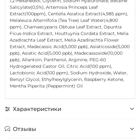
1,2-Hexanediol, Glycerin, Sodium Hyaluronate, Betaine
Salicylate(0,5%), Artemisia Princeps Leaf
Extract(100ppm), Centella Asiatica Extract(4,985 ppm),
Melaleuca Alternifolia (Tea Tree) Leaf Water(4,800
ppm), Chamaecyparis Obtusa Leaf Extract, Opuntia
Ficus-Indica Extract, Houttuynia Cordata Extract, Melia
Azadirachta Leaf Extract, Melia Azadirachta Flower
Extract, Madecassic Acid(5,000 ppb), Asiaticoside(5,000
ppb), Asiatic Acid(5,000 ppb), Madecassoside(10,000
ppb), Allantoin, Panthenol, Arginine, PEG-60
Hydrogenated Castor Oil, Citric Acid(100 ppm),
Lactobionic Acid(100 ppm), Sodium Hydroxide, Water,
Benzyl Glycol, Ethylhexylglycerin, Raspberry Ketone,
Mentha Piperita (Peppermint) Oil
Характеристики
Отзывы