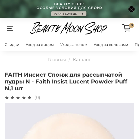
0
Скидки
Уход за лицом
Уход за телом
Уход за волосами
П
Главная
Каталог
FAITH Инсист Спонж для рассыпчатой
пудры N - Faith Insist Lucent Powder Puff
N,1 шт
(0)