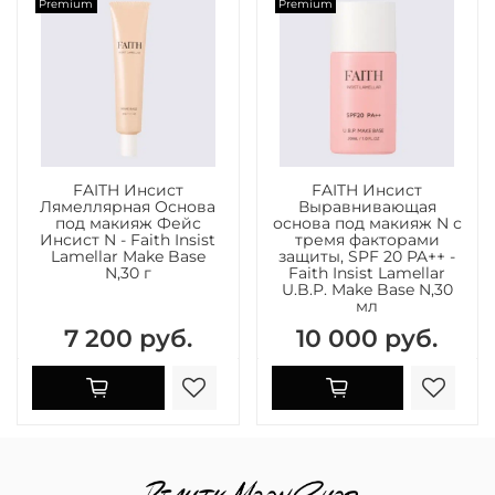
Premium
Premium
FAITH Инсист
FAITH Инсист
Лямеллярная Основа
Выравнивающая
под макияж Фейс
основа под макияж N с
Инсист N - Faith Insist
тремя факторами
Lamellar Make Base
защиты, SPF 20 PA++ -
N,30 г
Faith Insist Lamellar
U.B.P. Make Base N,30
мл
7 200 руб.
10 000 руб.