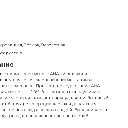
рованная, Зрелая, Возрастная
ктеристики
ание
ное пилинговое мыло с AHA-кислотами и
оном для кожи, склонной к пигментации и
анию комедонов. Процентное содержание AHA
вая кислота) – 2.0%. Эффективно отшелушивает
шие частички, очищает поры, удаляет избыточный
пособствуя регенерации клеток и делая кожу
венно нежной, ровной и гладкой. Выравнивает тон
редупреждает возникновение воспалений.