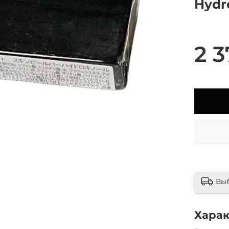
Hydro
2 3
Вы
Хара