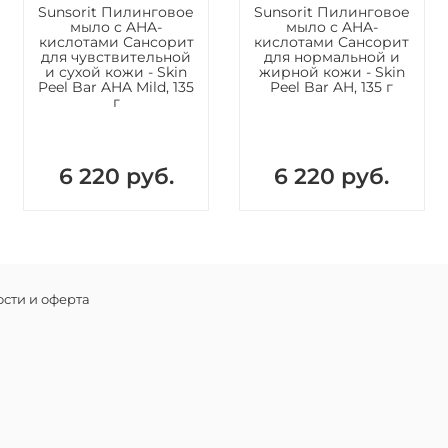
обильную
Sunsorit Пилинговое
Sunsorit Пилинговое
образова
мыло с AHA-
мыло с AHA-
кислотами Сансорит
кислотами Сансорит
движения
для чувствительной
для нормальной и
«расплющ
и сухой кожи - Skin
жирной кожи - Skin
Peel Bar AHA Mild, 135
Peel Bar AH, 135 г
горячей 
г
В качест
использо
кожу лиц
6 220 руб.
6 220 руб.
тщательн
Если у В
рекомен
процеду
поддержи
влияния 
Состав
сти и оферта
TEA, сте
миристин
пальмити
кислота,