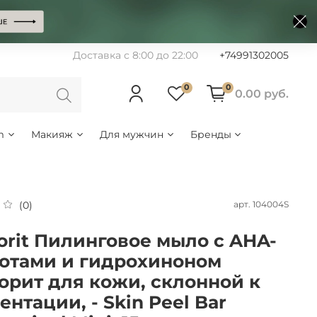
Доставка с 8:00 до 22:00
+74991302005
0
0
0.00 руб.
m
Макияж
Для мужчин
Бренды
арт.
104004S
(0)
orit Пилинговое мыло с AHA-
отами и гидрохиноном
орит для кожи, склонной к
ентации, - Skin Peel Bar