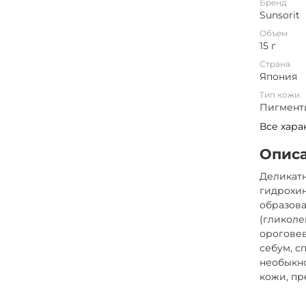
Бренд
Sunsorit
Объем
15 г
Страна
Япония
Тип кожи
Пигменти
Все хара
Опис
Деликат
гидрохин
образов
(гликоле
ороговев
себум, с
необыкно
кожи, п