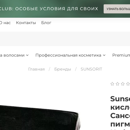
О нас
Контакты
Блог
за волосами
Профессиональная косметика
Premiu
Главная
Бренды
SUNSORIT
Suns
кисл
Санс
пигм