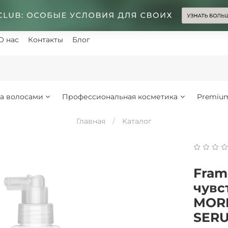
О нас
Контакты
Блог
за волосами
Профессиональная косметика
Premiu
Главная
Каталог
Fram
чувс
MORP
SERU