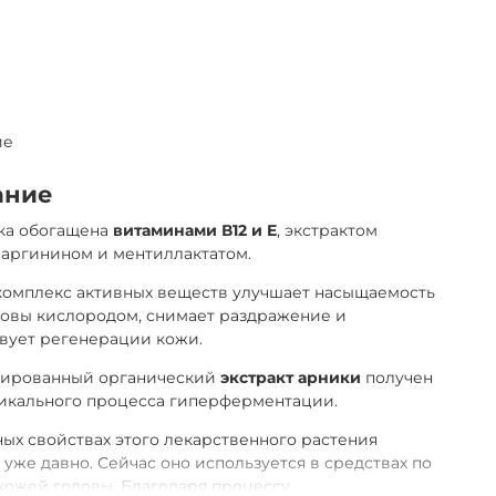
ие
ание
ка обогащена
витаминами В12 и E
, экстрактом
 аргинином и ментиллактатом.
комплекс активных веществ улучшает насыщаемость
ловы кислородом, снимает раздражение и
вует регенерации кожи.
ированный органический
экстракт арники
получен
никального процесса гиперферментации.
ых свойствах этого лекарственного растения
 уже давно. Сейчас оно используется в средствах по
 кожей головы. Благодаря процессу