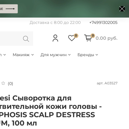
Доставка с 8:00 до 22:00
+74991302005
0
0
0.00 руб.
m
Макияж
Для мужчин
Бренды
арт.
A03527
(0)
esi Сыворотка для
твительной кожи головы -
HOSIS SCALP DESTRESS
M, 100 мл