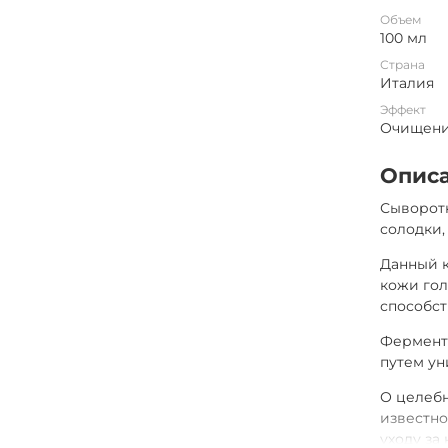
Объем
100 мл
Страна
Италия
Эффект
Очищен
Опис
Сыворот
солодки,
Данный 
кожи го
способст
Фермент
путем у
О целебн
известно
уходу за