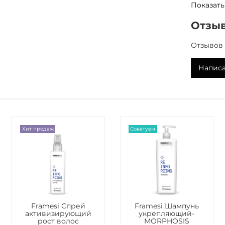
Показать
гиперфе
антиокси
Отзы
Цеолит
я
текстуро
Отзывов 
тяжелые 
радикалы
Написа
Это его 
обеспечи
Микроин
успокаи
Хит продаж
Советуем
поврежд
воспален
восстано
Мощный 
уменьше
атопичес
получен
Framesi Спрей
Framesi Шампунь
активизирующий
укрепляющий-
Семена 
рост волос
MORPHOSIS