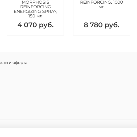
MORPHOSIS
REINFORCING, 1000
путем п
REINFORCING
мл
отходов.
ENERGIZING SPRAY,
150 мл
Благодар
форме, с
4 070 руб.
8 780 руб.
кровооб
Экстракт
отходов 
отшелуш
делают е
сти и оферта
Экстрак
происхо
алкалоид
Он стиму
коже гол
повышает
Экстракт
защищаю
воздейс