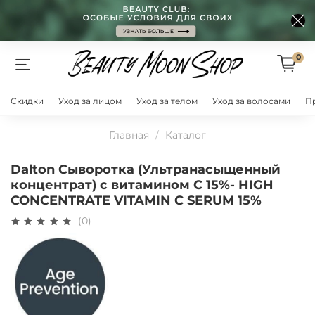
0
Скидки
Уход за лицом
Уход за телом
Уход за волосами
П
Главная
Каталог
Dalton Сыворотка (Ультранасыщенный
концентрат) с витамином C 15%- HIGH
CONCENTRATE VITAMIN C SERUM 15%
(0)