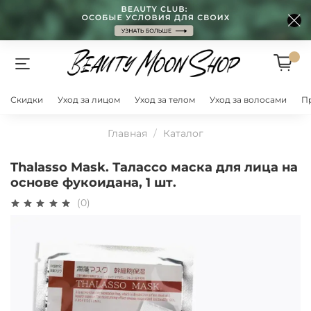
Скидки
Уход за лицом
Уход за телом
Уход за волосами
П
Главная
Каталог
Thalasso Mask. Талассо маска для лица на
основе фукоидана, 1 шт.
(0)