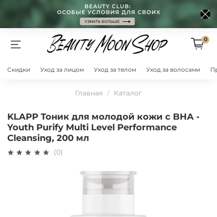
0
Скидки
Уход за лицом
Уход за телом
Уход за волосами
П
Главная
Каталог
KLAPP Тоник для молодой кожи с BHA -
Youth Purify Multi Level Performance
Cleansing, 200 мл
(0)