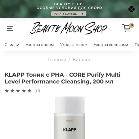
0
Скидки
Уход за лицом
Уход за телом
Уход за волосами
П
Главная
Каталог
KLAPP Тоник с PHA - CORE Purify Multi
Level Performance Cleansing, 200 мл
(0)