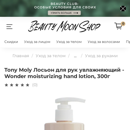
0
Скидки
Уход за лицом
Уход за телом
Уход за волосами
П
Главная
Уход за телом
...
Уход за руками
Tony Moly Лосьон для рук увлажняющий -
Wonder moisturizing hand lotion, 300г
(0)