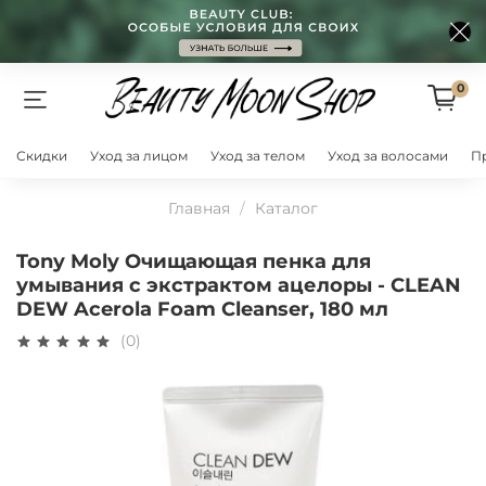
0
Скидки
Уход за лицом
Уход за телом
Уход за волосами
П
Главная
Каталог
Tony Moly Очищающая пенка для
умывания с экстрактом ацелоры - CLEAN
DEW Acerola Foam Cleanser, 180 мл
(0)