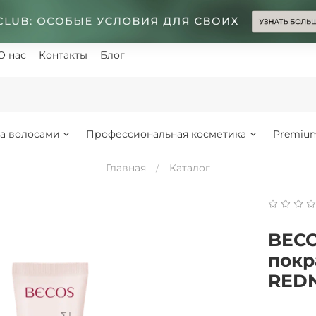
О нас
Контакты
Блог
за волосами
Профессиональная косметика
Premiu
Главная
Каталог
BECO
покр
REDN