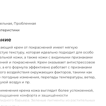
тельная, Проблемная
ктеристики
ание
вающий крем от покраснений имеет мягкую
тую текстуру, которая идеально подходит для особо
ельной кожи, а также кожи с видимыми признаками
ний и покраснений. Крем оказывает антистрессовое
, а его формула эффективно работает с признаками
ого воздействия окружающих факторов, такими как
 погодные изменения, перепады температуры, ветер,
сухой воздух и пр.
именения крема кожа выглядит более успокоенной,
я ощущение комфорта и защищённости
идного барьера. Зеленые пигменты из растительных
тов, содержащиеся в креме, позволяют