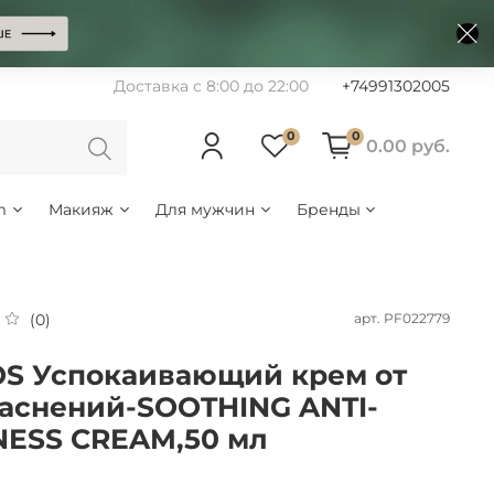
Доставка с 8:00 до 22:00
+74991302005
0
0
0.00 руб.
m
Макияж
Для мужчин
Бренды
арт.
PF022779
(0)
S Успокаивающий крем от
аснений-SOOTHING ANTI-
ESS CREAM,50 мл