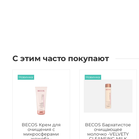
С этим часто покупают
Новинка
Новинка
BECOS Крем для
BECOS Бархатистое
очищения с
очищающее
микросферами
молочко -VELVETY
жожоба -
CLEANSING MILK