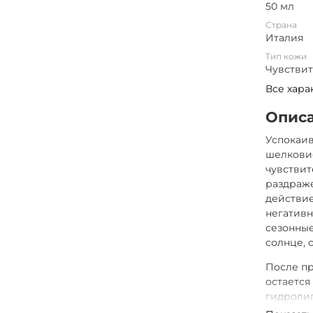
50 мл
Страна
Италия
Тип кожи
Чувстви
Все хара
Опис
Успокаи
шелковис
чувствит
раздраже
действие
негативн
сезонные
солнце, 
После пр
остаетс
гидролип
компонен