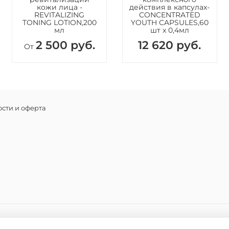
кожи лица -
действия в капсулах-
REVITALIZING
CONCENTRATED
Способ 
TONING LOTION,200
YOUTH CAPSULES,60
мл
шт x 0,4мл
Нанесите
2 500 руб.
12 620 руб.
очищенну
От
впитыва
Состав
Aqua (Wat
C12-15 Al
сти и оферта
(Titanium
Copolymer
Phenoxyet
Tocophery
CI 77163 
Acid, Sod
Asiaticos
Crispus, 
Sibiricum
Sodium Be