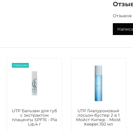
Отзы
распреде
свежесть
Отзывов 
Стабилиз
глубокие
Написа
действие
Экстракт
целитель
выработк
защищая 
Советуем
мушмулы
Использ
кожи, ст
капилля
выравнив
препятс
UTP Бальзам для губ
UTP Гиалуроновый
Благодар
с экстрактом
лосьон-бустер 2 в 1
плаценты SPF15 - Pla
Мойст Кипер - Moist
спрея, к
Lip,4 г
Keeper,150 мл
тонизиру