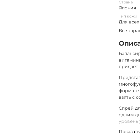
Страна
Япония
Тип кожи
Для всех
Все хара
Опис
Балансир
витамина
придает 
Представ
многофун
формате 
взять с 
Спрей дл
одним д
уровень 
придает 
Показать
Если исп