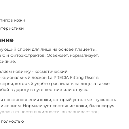
 типов кожи
ктеристики
ание
ующий спрей для лица на основе плаценты,
 С и фитоэкстрактов. Освежает, нормализует,
сияние.
ляем новинку - косметический
кциональный лосьон La PRECIA Fitting Riser в
спрея, который удобно распылять на лицо, а также
собой в дорогу в путешествие или отпуск.
я восстановления кожи, который устраняет тусклость
вижением. Нормализует состояние кожи, балансируя
увлажненности и жирности, выравнивает тон,
коже здоровый цвет и сияние.
 полностью
ользовать его перед макияжем, тональный крем