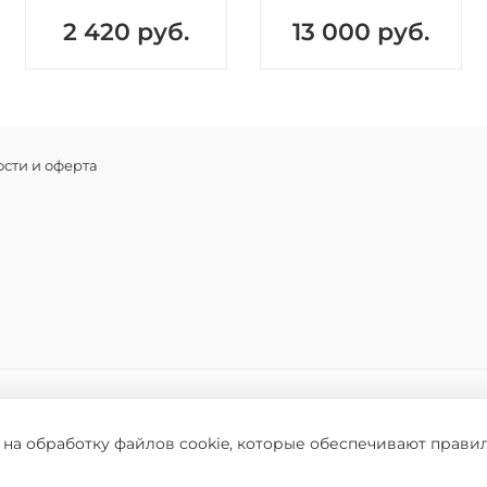
Действие
2 420 руб.
13 000 руб.
Ант
Раз
Пов
При
рав
сти и оферта
При
осв
Способ 
Прикройт
средства
Использу
кожу. Мо
Состав
Экс
 на обработку файлов cookie, которые обеспечивают прави
нор
кле