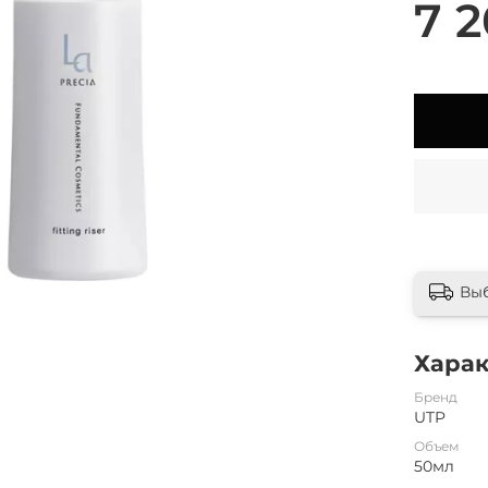
7 2
Вы
Хара
Бренд
UTP
Объем
50мл