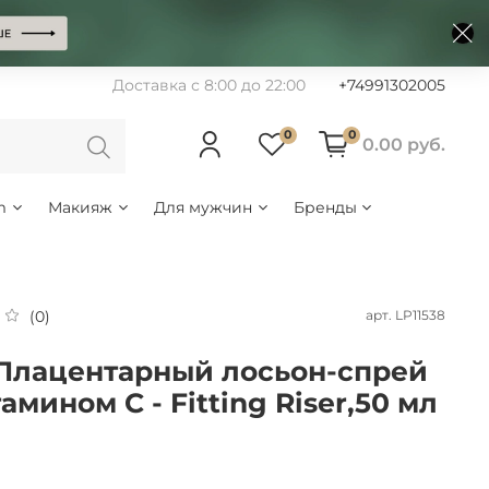
Доставка с 8:00 до 22:00
+74991302005
0
0
0.00 руб.
m
Макияж
Для мужчин
Бренды
арт.
LP11538
(0)
Плацентарный лосьон-спрей
амином С - Fitting Riser,50 мл