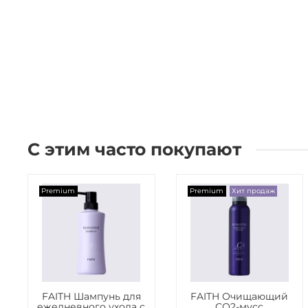
С этим часто покупают
Premium
Premium
Хит продаж
FAITH Шампунь для
FAITH Очищающий
ежедневного ухода с
СО2-мусс