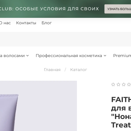
О нас
Контакты
Блог
за волосами
Профессиональная косметика
Premiu
Главная
Каталог
FAIT
для 
"Нон
Trea