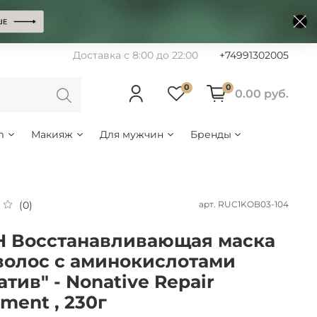
Доставка с 8:00 до 22:00
+74991302005
0
0
0.00 руб.
m
Макияж
Для мужчин
Бренды
арт.
RUC1KOB03-104
(0)
H Восстанавливающая маска
волос с аминокислотами
атив" - Nonative Repair
tment , 230г