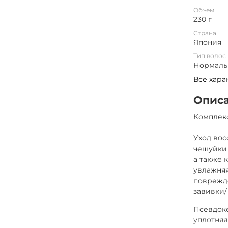
Объем
230 г
Страна
Япония
Тип волос
Нормаль
Все хара
Опис
Комплекс
Уход вос
чешуйки 
а также 
увлажняя
поврежд
завивки/
Псевдок
уплотняя