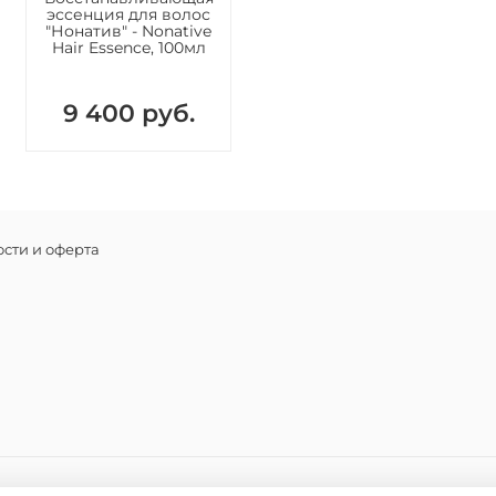
фитостер
эссенция для волос
"Нонатив" - Nonative
кополиме
Hair Essence, 100мл
экстракт
экстракт
шекваш
9 400 руб.
сти и оферта