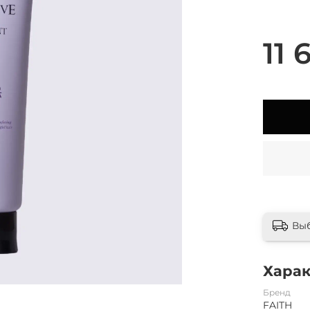
11 
Вы
Хара
Бренд
FAITH