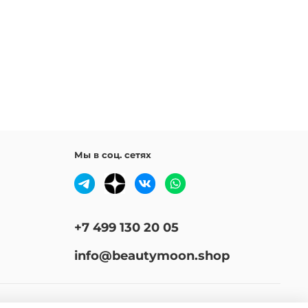
ол, глутамат натрия, глицериламидоэтилметакрилат,
р стеарилметакрилата, экстракт семян ромашки,
 цветков ромашки, экстракт листьев ромашки,
 листьев эвкалипта шаровидного, экстракт кожуры
а
Мы в соц. сетях
+7 499 130 20 05
info@beautymoon.shop