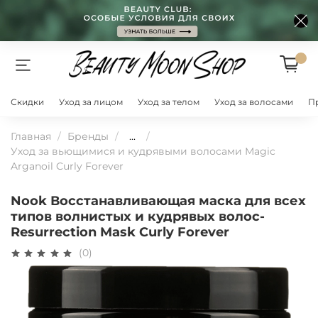
Скидки
Уход за лицом
Уход за телом
Уход за волосами
П
Главная
Бренды
...
Уход за вьющимися и кудрявыми волосами Magic
Arganoil Curly Forever
Nook Восстанавливающая маска для всех
типов волнистых и кудрявых волос-
Resurrection Mask Curly Forever
(0)