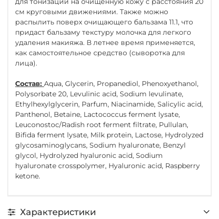
для тонизации на очищенную кожу с расстояния 20
см круговыми движениями. Также можно
распылить поверх очищающего бальзама 11.1, что
придаст бальзаму текстуру молочка для легкого
удаления макияжа. В летнее время применяется,
как самостоятельное средство (сыворотка для
лица).
Состав:
Aqua, Glycerin, Propanediol, Phenoxyethanol,
Polysorbate 20, Levulinic acid, Sodium levulinate,
Ethylhexylglycerin, Parfum, Niacinamide, Salicylic acid,
Panthenol, Betaine, Lactococcus ferment lysate,
Leuconostoc/Radish root ferment filtrate, Pullulan,
Bifida ferment lysate, Milk protein, Lactose, Hydrolyzed
glycosaminoglycans, Sodium hyaluronate, Benzyl
glycol, Hydrolyzed hyaluronic acid, Sodium
hyaluronate crosspolymer, Hyaluronic acid, Raspberry
ketone.
Характеристики