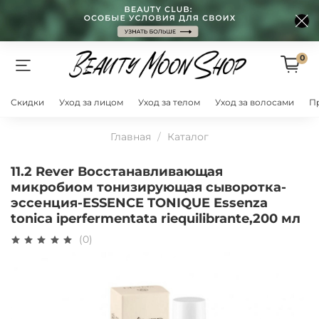
0
Скидки
Уход за лицом
Уход за телом
Уход за волосами
П
Главная
Каталог
11.2 Rever Восстанавливающая
микробиом тонизирующая сыворотка-
эссенция-ESSENCE TONIQUE Essenza
tonica iperfermentata riequilibrante,200 мл
(0)