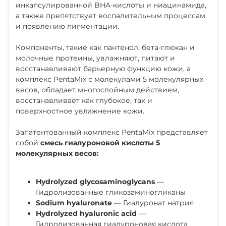
инкапсулированной BHA-кислоты и ниацинамида,
а также препятствует воспалительным процессам
и появлению пигментации.
Компоненты, такие как пантенол, бета-глюкан и
молочные протеины, увлажняют, питают и
восстанавливают барьерную функцию кожи, а
комплекс PentaMix с молекулами 5 молекулярных
весов, обладает многослойным действием,
восстанавливает как глубокое, так и
поверхностное увлажнение кожи.
Запатентованный комплекс PentaMix представляет
собой
смесь гиалуроновой кислоты 5
молекулярных весов:
Hydrolyzed glycosaminoglycans
—
Гидролизованные гликозаминогликаны
Sodium hyaluronate
— Гиалуронат натрия
Hydrolyzed hyaluronic acid
—
Гидролизованная гиалуроновая кислота