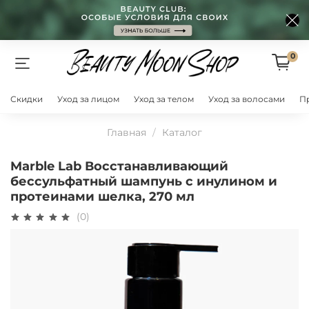
0
Скидки
Уход за лицом
Уход за телом
Уход за волосами
П
Главная
Каталог
Marble Lab Восстанавливающий
бессульфатный шампунь с инулином и
протеинами шелка, 270 мл
(0)