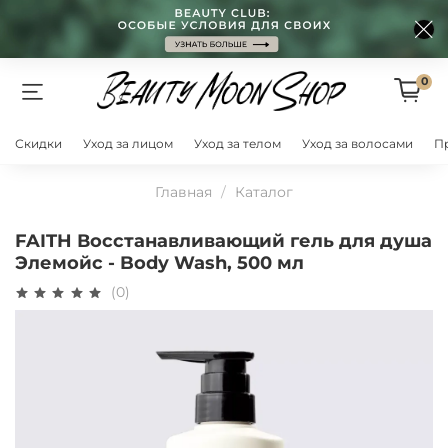
0
Скидки
Уход за лицом
Уход за телом
Уход за волосами
П
Главная
Каталог
FAITH Восстанавливающий гель для душа
Элемойс - Body Wash, 500 мл
(0)