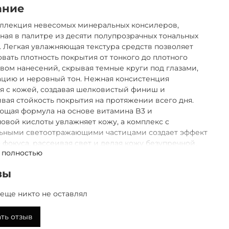
ание
оллекция невесомых минеральных консилеров,
ая в палитре из десяти полупрозрачных тональных
. Легкая увлажняющая текстура средств позволяет
вать плотность покрытия от тонкого до плотного
вом нанесений, скрывая темные круги под глазами,
ацию и неровный тон. Нежная консистенция
я с кожей, создавая шелковистый финиш и
вая стойкость покрытия на протяжении всего дня.
ющая формула на основе витамина B3 и
овой кислоты увлажняет кожу, а комплекс с
ьными светоотражающими частицами создает эффект
 фокуса, рассеивая свет и делая кожу безупречной.
 полностью
 для себя самую широкую палитру оттенков во
й YU.R SKIN SOLUTION и найдите свой идеальный
вы
!
еще никто не оставлял
ть отзыв