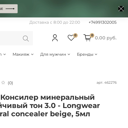
Доставка с 8:00 до 22:00
+74991302005
0
0
0.00 руб.
m
Макияж
Для мужчин
Бренды
арт.
462276
(0)
 Консилер минеральный
йчивый тон 3.0 - Longwear
ral concealer beige, 5мл