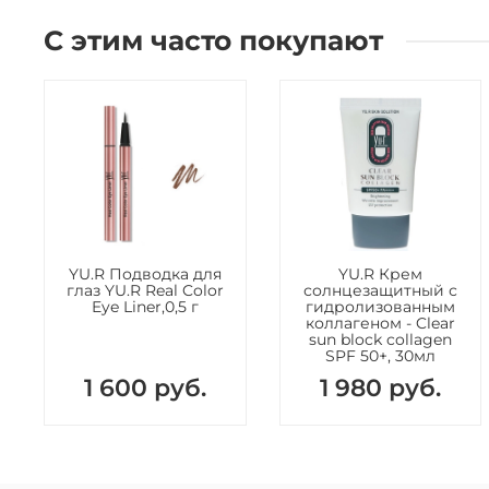
С этим часто покупают
YU.R Подводка для
YU.R Крем
глаз YU.R Real Color
солнцезащитный с
Eye Liner,0,5 г
гидролизованным
коллагеном - Clear
sun block collagen
SPF 50+, 30мл
1 600 руб.
1 980 руб.