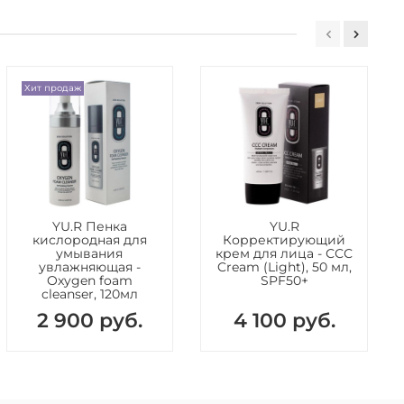
Хит продаж
YU.R Пенка
YU.R
кислородная для
Корректирующий
умывания
крем для лица - ССС
увлажняющая -
Cream (Light), 50 мл,
Oxygen foam
SPF50+
cleanser, 120мл
2 900 руб.
4 100 руб.