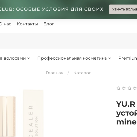
О нас
Контакты
Блог
за волосами
Профессиональная косметика
Premiu
Главная
Каталог
YU.R
усто
mine