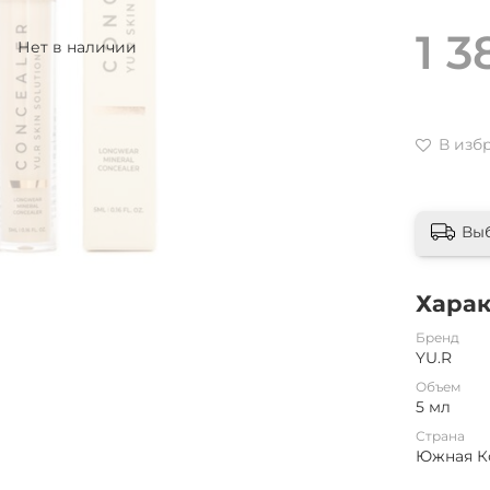
1 3
Нет в наличии
В изб
Вы
Хара
Бренд
YU.R
Объем
5 мл
Страна
Южная К