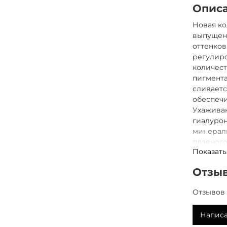
Опис
Новая к
выпущенн
оттенков
регулиро
количест
пигмент
сливаетс
обеспечи
Ухажива
гиалурон
минерал
плавного
Показать
Откройте
вселенно
Отзы
консилер
Отзывов 
Написа