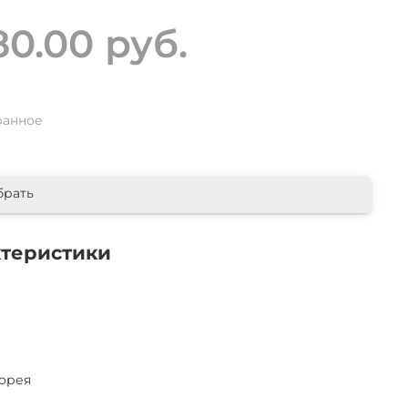
80.00 руб.
ранное
брать
ктеристики
орея