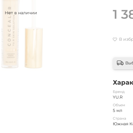
1 3
Нет в наличии
В изб
Вы
Хара
Бренд
YU.R
Объем
5 мл
Страна
Южная К