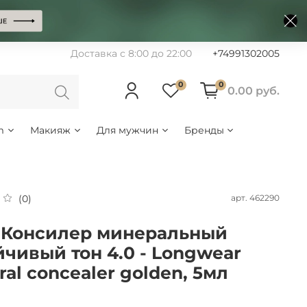
Доставка с 8:00 до 22:00
+74991302005
0
0
0.00 руб.
m
Макияж
Для мужчин
Бренды
арт.
462290
(0)
 Консилер минеральный
йчивый тон 4.0 - Longwear
ral concealer golden, 5мл