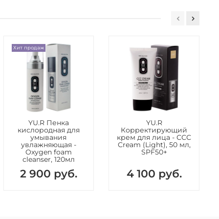
Хит продаж
YU.R Пенка
YU.R
кислородная для
Корректирующий
умывания
крем для лица - ССС
увлажняющая -
Cream (Light), 50 мл,
Oxygen foam
SPF50+
cleanser, 120мл
2 900 руб.
4 100 руб.