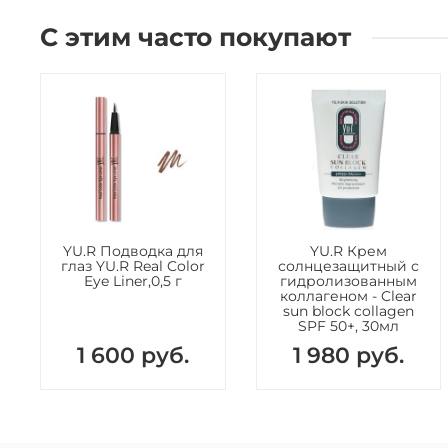
С этим часто покупают
YU.R Подводка для
YU.R Крем
глаз YU.R Real Color
солнцезащитный с
Eye Liner,0,5 г
гидролизованным
коллагеном - Clear
sun block collagen
SPF 50+, 30мл
1 600 руб.
1 980 руб.