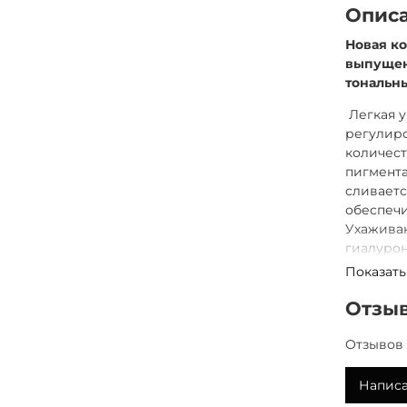
Опис
Новая к
выпущен
тональны
Легкая у
регулиро
количест
пигмент
сливаетс
обеспечи
Ухажива
гиалурон
минерал
Показать
плавного
Откройте
Отзы
вселенно
консилер
Отзывов 
Написа