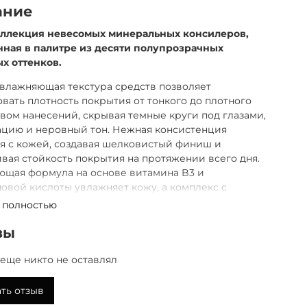
ание
оллекция невесомых минеральных консилеров,
ная в палитре из десяти полупрозрачных
х оттенков.
влажняющая текстура средств позволяет
вать плотность покрытия от тонкого до плотного
вом нанесений, скрывая темные круги под глазами,
ацию и неровный тон. Нежная консистенция
я с кожей, создавая шелковистый финиш и
вая стойкость покрытия на протяжении всего дня.
ющая формула на основе витамина B3 и
овой кислоты увлажняет кожу, а комплекс с
ьными светоотражающими частицами создает эффект
 полностью
 фокуса, рассеивая свет и делая кожу безупречной.
 для себя самую широкую палитру оттенков во
вы
й YU.R SKIN SOLUTION и найдите свой идеальный
!
еще никто не оставлял
ть отзыв