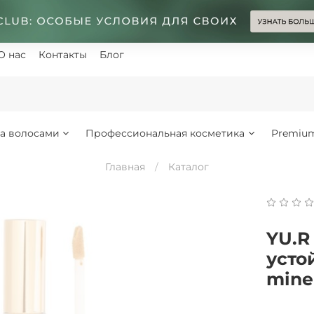
О нас
Контакты
Блог
за волосами
Профессиональная косметика
Premiu
Главная
Каталог
YU.R
усто
mine