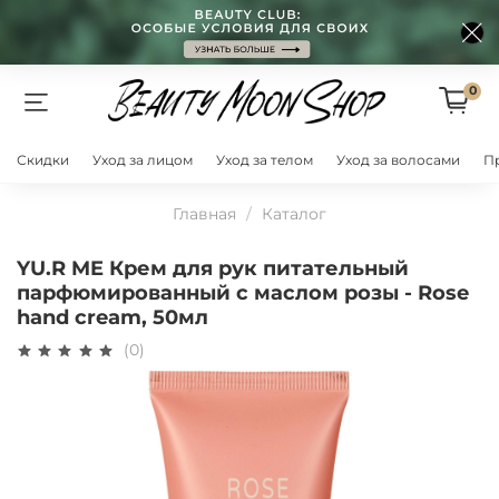
0
Скидки
Уход за лицом
Уход за телом
Уход за волосами
П
Главная
Каталог
YU.R ME Крем для рук питательный
парфюмированный с маслом розы - Rose
hand cream, 50мл
(0)