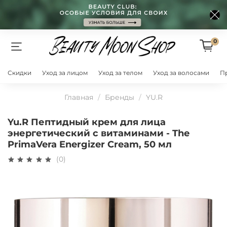
0
Скидки
Уход за лицом
Уход за телом
Уход за волосами
П
Главная
Бренды
YU.R
Yu.R Пептидный крем для лица
энергетический с витаминами - The
PrimaVera Energizer Cream, 50 мл
(0)