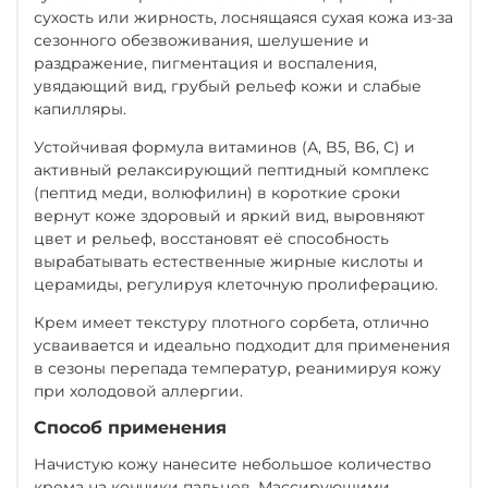
сухость или жирность, лоснящаяся сухая кожа из-за
сезонного обезвоживания, шелушение и
раздражение, пигментация и воспаления,
увядающий вид, грубый рельеф кожи и слабые
капилляры.
Устойчивая формула витаминов (А, B5, B6, С) и
активный релаксирующий пептидный комплекс
(пептид меди, волюфилин) в короткие сроки
вернут коже здоровый и яркий вид, выровняют
цвет и рельеф, восстановят её способность
вырабатывать естественные жирные кислоты и
церамиды, регулируя клеточную пролиферацию.
Крем имеет текстуру плотного сорбета, отлично
усваивается и идеально подходит для применения
в сезоны перепада температур, реанимируя кожу
при холодовой аллергии.
Способ применения
Начистую кожу нанесите небольшое количество
крема на кончики пальцев. Массирующими