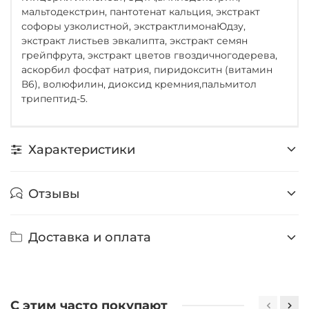
мальтодекстрин, пантотенат кальция, экстракт
софоры узколистной, экстрактлимонаЮдзу,
экстракт листьев эвкалипта, экстракт семян
грейпфрута, экстракт цветов гвоздичногодерева,
аскорбил фосфат натрия, пиридокситн (витамин
В6), волюфилин, диоксид кремния,пальмитол
трипептид-5.
Характеристики
Отзывы
Доставка и оплата
С этим часто покупают