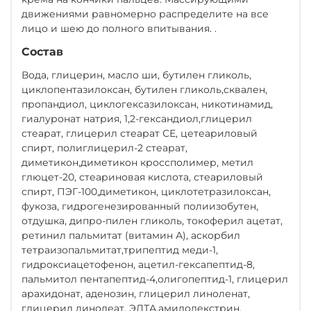
движениями равномерно распределите на все
лицо и шею до полного впитывания. .
Состав
Вода, глицерин, масло ши, бутилен гликоль,
циклопентазилоксан, бутилен гликоль,сквален,
пропандиол, циклогексазилоксан, никотинамид,
гиалуронат натрия, 1,2-гександиол,глицерил
стеарат, глицерил стеарат СЕ, цетеариловый
спирт, полиглицерил-2 стеарат,
диметикон,диметикон кроссполимер, метил
глюцет-20, стеариновая кислота, стеариловый
спирт, ПЭГ-100,диметикон, циклотетразилоксан,
фукоза, гидрогенезированный полиизобутен,
отдушка, дипро-пилен гликоль, токоферил ацетат,
ретинил пальмитат (витамин А), аскорбил
тетраизопальмитат,трипептид меди-1,
гидроксиацетофенон, ацетил-гексапептид-8,
пальмитол пентапептид-4,олигопептид-1, глицерил
арахидонат, аденозин, глицерил линоленат,
глицерил линолеат, ЭДТА,амилодекстрин,