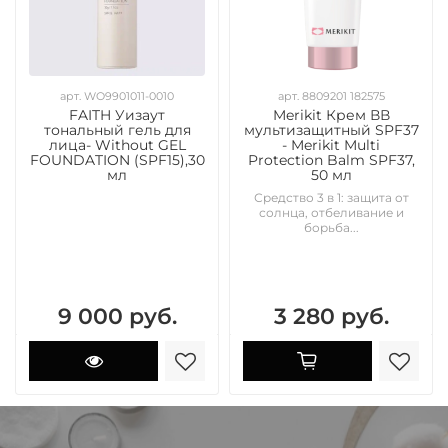
арт. WO9901011-0010
арт. 8809201 182575
FAITH Уизаут
Merikit Крем ВВ
тональный гель для
мультизащитный SPF37
лица- Without GEL
- Merikit Multi
FOUNDATION (SPF15),30
Protection Balm SPF37,
мл
50 мл
Средство 3 в 1: защита от
солнца, отбеливание и
борьба...
9 000 руб.
3 280 руб.