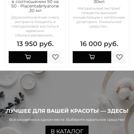
в соотношении 50 на
30мл
50 - Placenta&Hyarone
Натуральный экстракт
,30 мл
плаценты высокой
Двухкомпонентная смесь
концентрации с капельным
экстракта плаценты и
дозатором. Уникальное
гиалуроновой кислоты в
средство...
идеально
сбалансированном...
13 950 руб.
16 000 руб.
ЛУЧШЕЕ ДЛЯ ВАШЕЙ КРАСОТЫ — ЗДЕСЬ!
Вся косметика в одном месте. Выберите идеальное средство!
В КАТАЛОГ