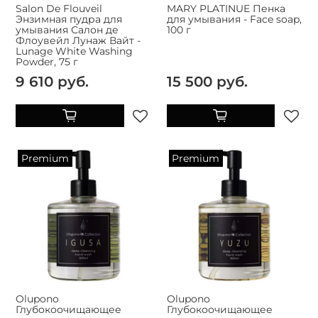
Salon De Flouveil
MARY PLATINUE Пенка
Энзимная пудра для
для умывания - Face soap,
умывания Салон де
100 г
Флоувейл Лунаж Вайт -
Lunage White Washing
Powder, 75 г
9 610 руб.
15 500 руб.
Premium
Premium
Olupono
Olupono
Глубокоочищающее
Глубокоочищающее