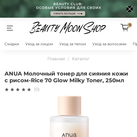
0
Скидки
Уход за лицом
Уход за телом
Уход за волосами
П
Главная
Каталог
ANUA Молочный тонер для сияния кожи
с рисом-Rice 70 Glow Milky Toner, 250мл
(0)