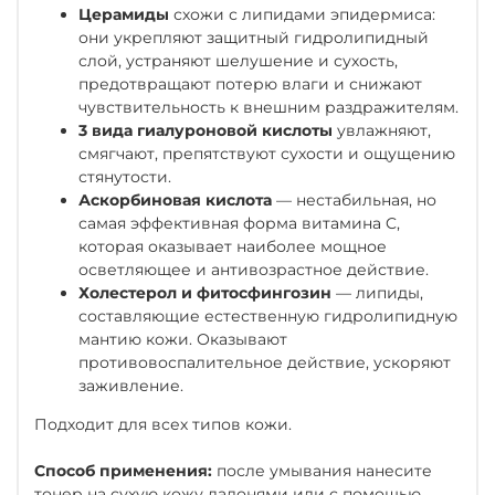
Церамиды
схожи с липидами эпидермиса:
они укрепляют защитный гидролипидный
слой, устраняют шелушение и сухость,
предотвращают потерю влаги и снижают
чувствительность к внешним раздражителям.
3 вида гиалуроновой кислоты
увлажняют,
смягчают, препятствуют сухости и ощущению
стянутости.
Аскорбиновая кислота
— нестабильная, но
самая эффективная форма витамина C,
которая оказывает наиболее мощное
осветляющее и антивозрастное действие.
Холестерол и фитосфингозин
— липиды,
составляющие естественную гидролипидную
мантию кожи. Оказывают
противовоспалительное действие, ускоряют
заживление.
Подходит для всех типов кожи.
Способ применения:
после умывания нанесите
тонер на сухую кожу ладонями или с помощью