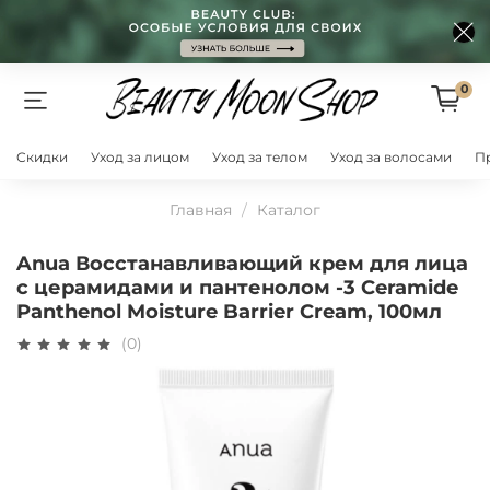
0
Скидки
Уход за лицом
Уход за телом
Уход за волосами
П
Главная
Каталог
Anua Восстанавливающий крем для лица
с церамидами и пантенолом -3 Ceramide
Panthenol Moisture Barrier Cream, 100мл
(0)