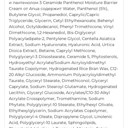
и пантенолом 3 Ceramide Panthenol Moisture Barrier
Cream от Anua содержит Water, Panthenol (5%),
Butylene Glycol, Propanediol, Caprylic/Capric
Triglyceride, Glycerin, Cetyl Ethylhexanoate, Behenyl
Alcohol, Octyldodecanol, Phenyl Trimethicone, Vinyl
Dimethicone, 1,2-Hexanediol, Bis-Diglyceryl
Polyacyladipate-2, Pentylene Glycol, Centella Asiatica
Extract, Sodium Hyaluronate, Hyaluronic Acid, Urtica
Dioica Extract, Betaine, Caprylyl Methicone,
Polyglyceryl-3 Diisostearate, Ceramide 5, Phytosterols,
Hydroxyethyl Acrylate/Sodium Acryloyldimethyl
Taurate Copolymer, Hydrogenated Rice Bran Wax, C12-
20 Alkyl Glucoside, Ammonium Polyacryloyldimethyl
Taurate, Glyceryl Stearate, Dimethiconol, Glyceryl
Caprylate, Sodium Stearoyl Glutamate, Hydrogenated
Lecithin, Glyceryl Glucoside, Acrylates/C10-30 Alkyl
Acrylate Crosspolymer, Tromethamine, Sodium
Phytate, Polyglyceryl-10 Stearate, Ethylhexyl Olivate,
Ethylhexylglycerin, Sodium Acrylates Copolymer,
Polyglyceryl-4 Oleate, Dipropylene Glycol, Linolenic
Acid, Polyglyceryl-10 Laurate, Sphingolipids,