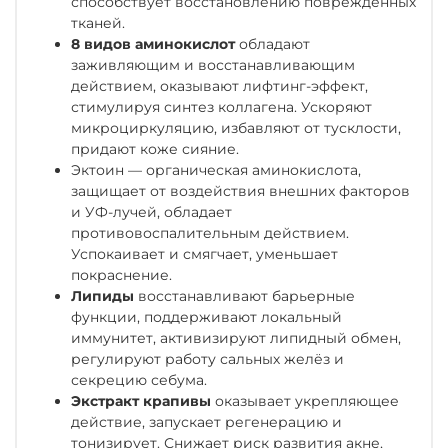
способствует восстановлению повреждённых
тканей.
8 видов аминокислот
обладают
заживляющим и восстанавливающим
действием, оказывают лифтинг-эффект,
стимулируя синтез коллагена. Ускоряют
микроциркуляцию, избавляют от тусклости,
придают коже сияние.
Эктоин
— органическая аминокислота,
защищает от воздействия внешних факторов
и УФ-лучей, обладает
противовоспалительным действием.
Успокаивает и смягчает, уменьшает
покраснение.
Липиды
восстанавливают барьерные
функции, поддерживают локальный
иммунитет, активизируют липидный обмен,
регулируют работу сальных желёз и
секрецию себума.
Экстракт крапивы
оказывает укрепляющее
действие, запускает регенерацию и
тонизирует. Снижает риск развития акне,