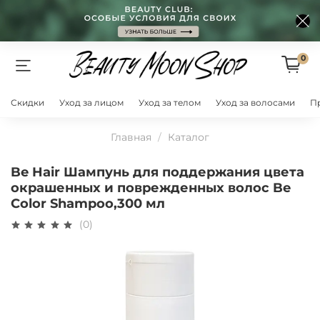
0
Скидки
Уход за лицом
Уход за телом
Уход за волосами
П
Главная
Каталог
Be Hair Шампунь для поддержания цвета
окрашенных и поврежденных волос Be
Color Shampoo,300 мл
(0)