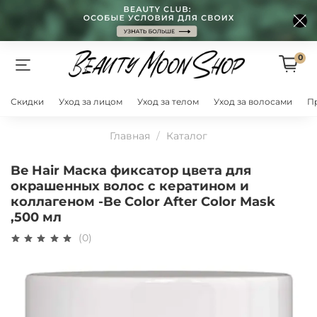
0
Скидки
Уход за лицом
Уход за телом
Уход за волосами
П
Главная
Каталог
Be Hair Маска фиксатор цвета для
окрашенных волос с кератином и
коллагеном -Be Color After Color Mask
,500 мл
(0)