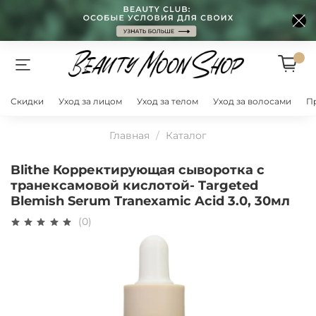
Скидки
Уход за лицом
Уход за телом
Уход за волосами
П
Главная
Каталог
Blithe Корректирующая сыворотка с
транексамовой кислотой- Targeted
Blemish Serum Tranexamic Acid 3.0, 30мл
(0)