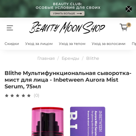
0
Скидки
Уход за лицом
Уход за телом
Уход за волосами
П
Главная
Бренды
Blithe
Blithe Мультифункциональная сыворотка-
мист для лица - Inbetween Aurora Mist
Serum, 75мл
(0)