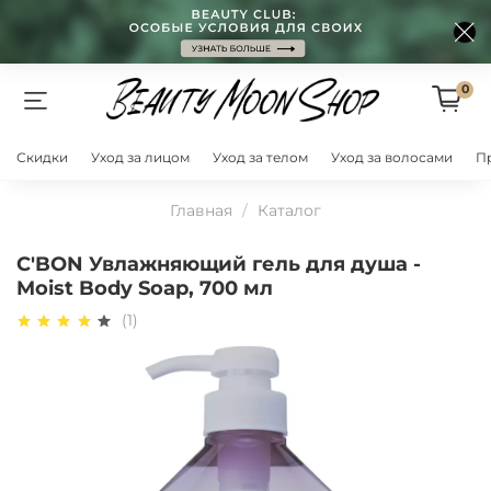
0
Скидки
Уход за лицом
Уход за телом
Уход за волосами
П
Главная
Каталог
C'BON Увлажняющий гель для душа -
Moist Body Soap, 700 мл
(1)