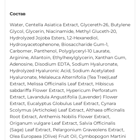
Состав
Water, Centella Asiatica Extract, Glycereth-26, Butylene
Glycol, Glycerin, Niacinamide, Methyl Gluceth-20,
Hydrolyzed Jojoba Esters, 1,2-Hexanediol,
Hydroxyacetophenone, Biosaccharide Gum-1,
Carbomer, Panthenol, Polyglyceryl-10 Laurate,
Arginine, Allantoin, Ethylhexylglycerin, Xanthan Gum,
Adenosine, Disodium EDTA, Sodium Hyaluronate,
Hydrolyzed Hyaluronic Acid, Sodium Acetylated
Hyaluronate, Melaleuca Alternifolia (Tea Tree)Leaf
Extract, Melissa Officinalis Leaf Extract, Hibiscus
sabdariffa Flower Extract, Hypericum Perforatum
Extract, Lavandula Angustifolia (Lavender) Flower
Extract, Eucalyptus Globulus Leaf Extract, Cynara
Scolymus (Artichoke) Leaf Extract, Althaea officinalis
Root Extract, Anthemis Nobilis Flower Extract,
Origanum vulgare Leaf Extract, Salvia Officinalis
(Sage) Leaf Extract, Pelargonium Graveolens Extract,
Olea Europaea (Olive) Fruit Oil, Cymbopogon Martini