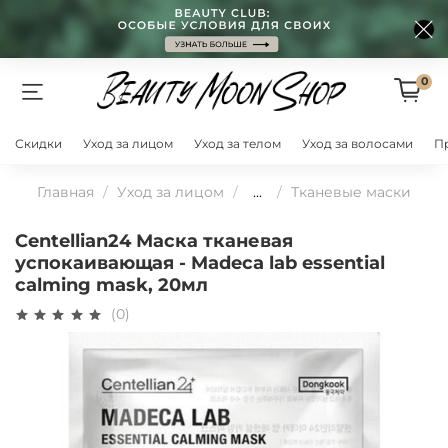
0
Скидки
Уход за лицом
Уход за телом
Уход за волосами
П
Главная
Уход за лицом
...
Тканевые маски
Centellian24 Маска тканевая
успокаивающая - Madeca lab essential
calming mask, 20мл
(0)