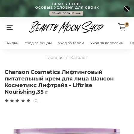
0
Скидки
Уход за лицом
Уход за телом
Уход за волосами
П
Главная
Каталог
Chanson Cosmetics Лифтинговый
питательный крем для лица Шансон
Косметикс Лифтрайз - Liftrise
Nourishing,35 г
(0)