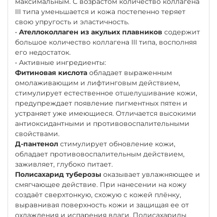
максимальным. С возрастом количество коллагена
III типа уменьшается и кожа постепенно теряет
свою упругость и эластичность.
•
Ателлоколлаген из акульих плавников
содержит
большое количество коллагена III типа, восполняя
его недостаток.
• Активные ингредиенты:
Фитиновая кислота
обладает выраженным
омолаживающим и лифтинговым действием,
стимулирует естественное отшелушивание кожи,
предупреждает появление пигментных пятен и
устраняет уже имеющиеся. Отличается высокими
антиоксидантными и противовоспалительными
свойствами.
Д-пантенол
стимулирует обновление кожи,
обладает противовоспалительным действием,
заживляет, глубоко питает.
Полисахарид туберозы
оказывает увлажняющее и
смягчающее действие. При нанесении на кожу
создаёт сверхтонкую, схожую с кожей плёнку,
выравнивая поверхность кожи и защищая ее от
охлаждения и испарения влаги. Полисахариды