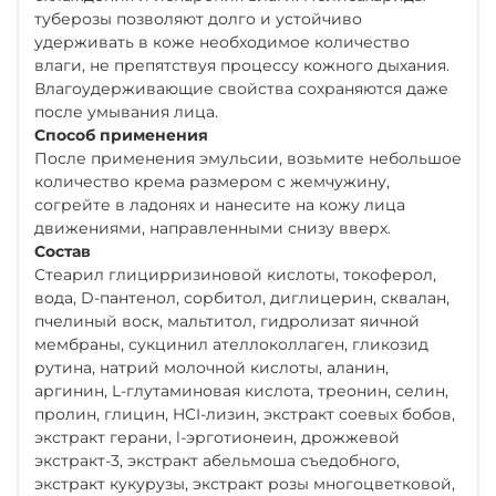
туберозы позволяют долго и устойчиво
удерживать в коже необходимое количество
влаги, не препятствуя процессу кожного дыхания.
Влагоудерживающие свойства сохраняются даже
после умывания лица.
Способ применения
После применения эмульсии, возьмите небольшое
количество крема размером с жемчужину,
согрейте в ладонях и нанесите на кожу лица
движениями, направленными снизу вверх.
Состав
Стеарил глицирризиновой кислоты, токоферол,
вода, D-пантенол, сорбитол, диглицерин, сквалан,
пчелиный воск, мальтитол, гидролизат яичной
мембраны, сукцинил ателлоколлаген, гликозид
рутина, натрий молочной кислоты, аланин,
аргинин, L-глутаминовая кислота, треонин, селин,
пролин, глицин, HCI-лизин, экстракт соевых бобов,
экстракт герани, l-эрготионеин, дрожжевой
экстракт-3, экстракт абельмоша съедобного,
экстракт кукурузы, экстракт розы многоцветковой,