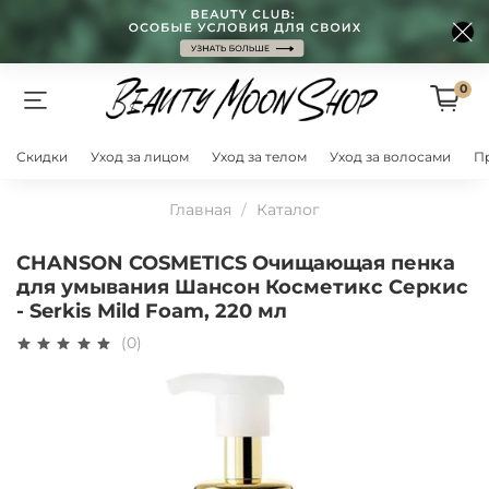
0
Скидки
Уход за лицом
Уход за телом
Уход за волосами
П
Главная
Каталог
CHANSON COSMETICS Очищающая пенка
для умывания Шансон Косметикс Серкис
- Serkis Mild Foam, 220 мл
(0)