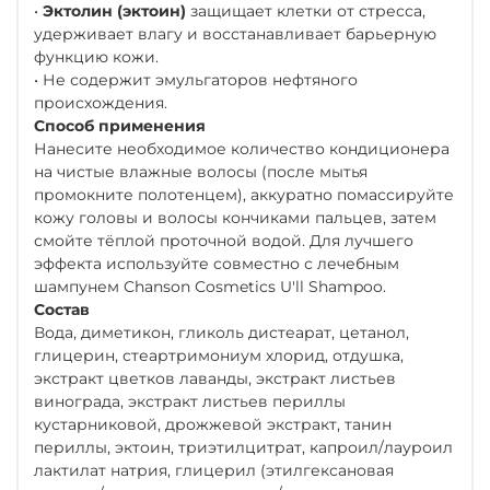
•
Эктолин (эктоин)
защищает клетки от стресса,
удерживает влагу и восстанавливает барьерную
функцию кожи.
• Не содержит эмульгаторов нефтяного
происхождения.
Способ применения
Нанесите необходимое количество кондиционера
на чистые влажные волосы (после мытья
промокните полотенцем), аккуратно помассируйте
кожу головы и волосы кончиками пальцев, затем
смойте тёплой проточной водой. Для лучшего
эффекта используйте совместно с лечебным
шампунем Chanson Сosmetics U'll Shampoo.
Состав
Вода, диметикон, гликоль дистеарат, цетанол,
глицерин, стеартримониум хлорид, отдушка,
экстракт цветков лаванды, экстракт листьев
винограда, экстракт листьев периллы
кустарниковой, дрожжевой экстракт, танин
периллы, эктоин, триэтилцитрат, капроил/лауроил
лактилат натрия, глицерил (этилгексановая