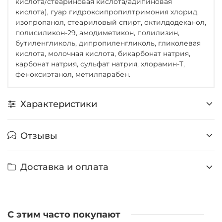
кислота/стеариновая кислота/адипиновая
кислота), гуар гидроксипропилтримония хлорид,
изопропанол, стеариловый спирт, октилдодеканол,
полисиликон-29, амодиметикон, полилизин,
бутиленгликоль, дипропиленгликоль, гликолевая
кислота, молочная кислота, бикарбонат натрия,
карбонат натрия, сульфат натрия, хлорамин-T,
феноксиэтанол, метилпарабен.
Характеристики
Отзывы
Доставка и оплата
С этим часто покупают