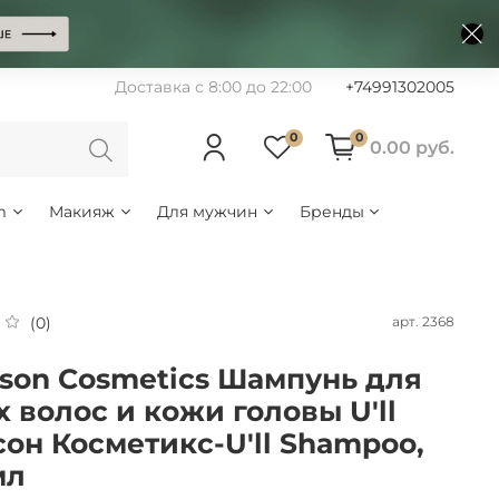
Доставка с 8:00 до 22:00
+74991302005
0
0
0.00 руб.
m
Макияж
Для мужчин
Бренды
арт.
2368
(0)
son Сosmetics Шампунь для
х волос и кожи головы U'll
он Косметикс-U'll Shampoo,
мл