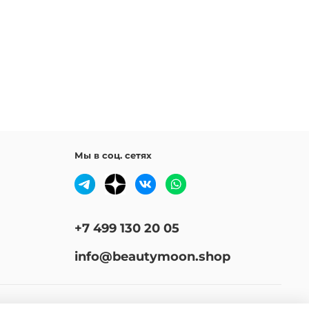
й водой. При необходимости – повторите.
ефинсульфонат натрия C14-16, кокамид DEA,
опропилбетаин, сорбитол, лаураминопропионат
отдушка, экстракт лаванды, экстракт виноградных
 экстракт листьев периллы, дрожжевой экстракт,
риллы, эктоин, триэтилцитрат, капроил/лауроил
 натрия, гуар гидроксипропилтримония хлорид, TEA-
лутамат, лимонная кислота, тетранатрия этидронат,
н, бутиленгликоль, хлорид натрия, бензоат натрия,
ат натрия, карбонат натрия, сульфат натрия,
Мы в соц. сетях
-T, феноксиэтанол, метилпарабен.
+7 499 130 20 05
info@beautymoon.shop