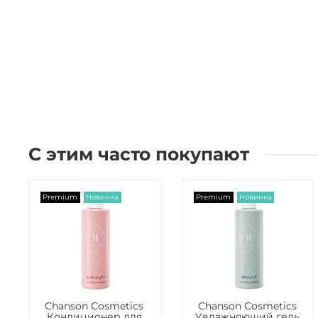
С этим часто покупают
Premium
Новинка
Premium
Новинка
Chanson Сosmetics
Chanson Сosmetics
Кондиционер для
Увлажняющий гель