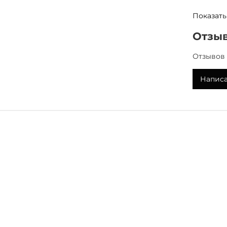
Показать
• Обеспе
• Норма
Отзы
части го
перхоть,
Отзывов 
•
Экстра
зуд и об
Написа
•
Экстра
микроци
•
Экстра
противо
помогают
•
Дрожже
поддержи
•
Эктолин
влагу и 
• Не сод
Способ 
Нанесите
смоченны
волосы д