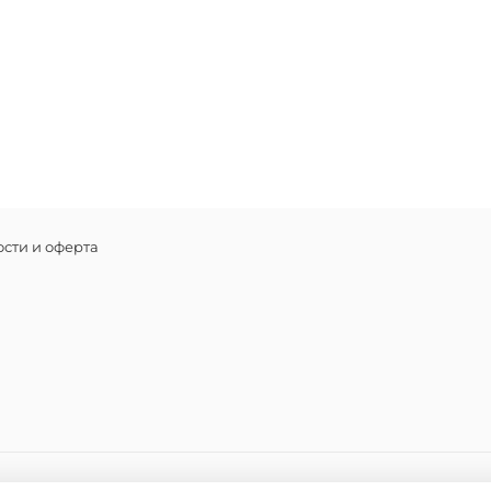
проточно
Состав
Вода, ол
кокамид
натрия, 
листьев,
танин пе
лактилат
кокоил г
полилизи
бикарбон
сти и оферта
хлорамин