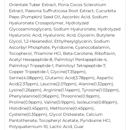
Orientale Tuber Extract, Poria Cocos Sclerotium
Extract, Paeonia Suffruticosa Root Extract, Cucurbita
Pepo (Pumpkin) Seed Oil, Ascorbic Acid, Sodium
Hyaluronate Crosspolymer, Hydrolyzed
Glycosaminoglycans, Sodium Hyaluronate, Hydrolyzed
Hyaluronic Acid, Hyaluronic Acid, Glycerin, Butylene
Glycol, 1,2-Hexanediol, Ethylhexylglycerin, Sodium
Ascorbyl Phosphate, Pyridoxine, Cyanocobalamin,
Tocopherol, Thiamine HCl, Beta-Carotene, Riboflavin,
Acetyl Hexapeptide-8, Palmitoyl Pentapeptide-4,
Palmitoyl Tripeptide-1, Palmitoyl Tetrapeptide-7,
Copper Tripeptide-1, Glycine(7.35ppm),
Serine(4.08ppm), Glutamic Acid(3.78ppm), Aspartic
Acid(2.37ppm), Leucine(2.07ppm), Alanine(1.32ppm),
Lysine(1.26ppm), Arginine(1.14ppm), Tyrosine(1.02ppm),
Phenylalanine(0.96ppm), Threonine(0.9ppm),
Proline(0.9ppm), Valine(0.9ppm), Isoleucine(0.81ppm),
Histidine(0.45ppm), Methionine(0.45ppm),
Cysteine(0.35ppm), Glycol Distearate, Calcium
Pantothenate, Tocopheryl Acetate, Pyridoxine HCl,
Polyquaternium-10, Lactic Acid, Guar