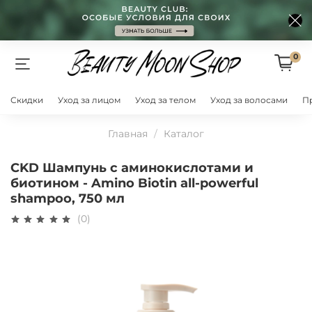
0
Скидки
Уход за лицом
Уход за телом
Уход за волосами
П
Главная
Каталог
CKD Шампунь с аминокислотами и
биотином - Amino Biotin all-powerful
shampoo, 750 мл
(0)