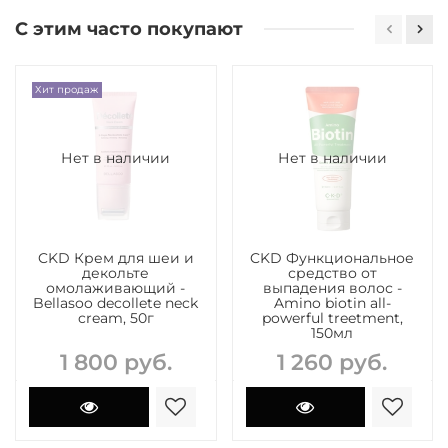
С этим часто покупают
Хит продаж
Нет в наличии
Нет в наличии
CKD Крем для шеи и
CKD Функциональное
декольте
средство от
омолаживающий -
выпадения волос -
Bellasoo decollete neck
Amino biotin all-
cream, 50г
powerful treetment,
150мл
1 800 руб.
1 260 руб.