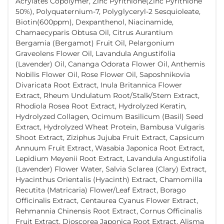
Acrylates Copolymer, Zinc Pyrithione(Zinc Pyrithione
50%), Polyquaternium-7, Polyglyceryl-2 Sesquioleate,
Biotin(600ppm), Dexpanthenol, Niacinamide,
Chamaecyparis Obtusa Oil, Citrus Aurantium
Bergamia (Bergamot) Fruit Oil, Pelargonium
Graveolens Flower Oil, Lavandula Angustifolia
(Lavender) Oil, Cananga Odorata Flower Oil, Anthemis
Nobilis Flower Oil, Rose Flower Oil, Saposhnikovia
Divaricata Root Extract, Inula Britannica Flower
Extract, Rheum Undulatum Root/Stalk/Stem Extract,
Rhodiola Rosea Root Extract, Hydrolyzed Keratin,
Hydrolyzed Collagen, Ocimum Basilicum (Basil) Seed
Extract, Hydrolyzed Wheat Protein, Bambusa Vulgaris
Shoot Extract, Ziziphus Jujuba Fruit Extract, Capsicum
Annuum Fruit Extract, Wasabia Japonica Root Extract,
Lepidium Meyenii Root Extract, Lavandula Angustifolia
(Lavender) Flower Water, Salvia Sclarea (Clary) Extract,
Hyacinthus Orientalis (Hyacinth) Extract, Chamomilla
Recutita (Matricaria) Flower/Leaf Extract, Borago
Officinalis Extract, Centaurea Cyanus Flower Extract,
Rehmannia Chinensis Root Extract, Cornus Officinalis
Fruit Extract, Dioscorea Japonica Root Extract, Alisma