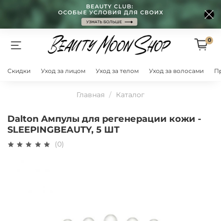
0
Скидки
Уход за лицом
Уход за телом
Уход за волосами
П
Главная
Каталог
Dalton Ампулы для регенерации кожи -
SLEEPINGBEAUTY, 5 ШТ
(0)