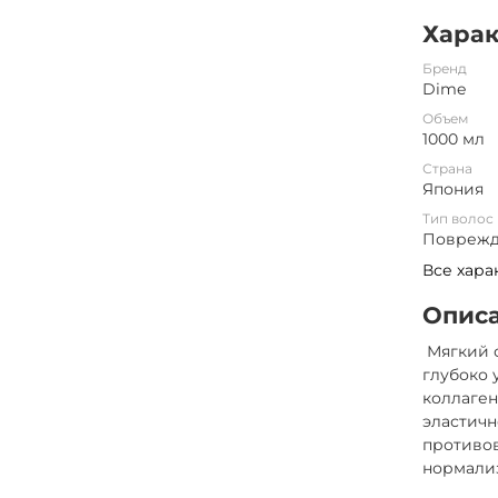
Хара
Бренд
Dime
Объем
1000 мл
Страна
Япония
Тип волос
Поврежде
Все хара
Опис
Мягкий 
глубоко 
коллаген
эластичн
противо
нормализ