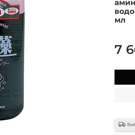
амин
водо
мл
7 6
Вы