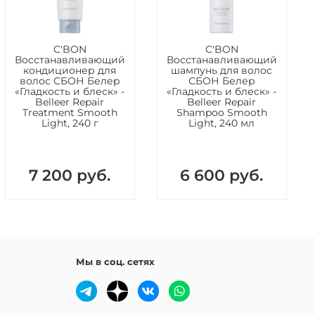
лот и морских водорослей Professional Amino
Conditioner или маску на основе аминокислот и
водорослей Professional Amino Seaweed Pack.
C'BON
C'BON
ликватерниум-10, EDTA-2Na, бензофенон-4,
Восстанавливающий
Восстанавливающий
кондиционер для
шампунь для волос
пропил бетаин, лаурил сульфат натрия, олефин
волос СБОН Белер
СБОН Белер
тный, концентрат бензоата натрия, глицерин,
«Гладкость и блеск» -
«Гладкость и блеск» -
Belleer Repair
Belleer Repair
я кислота, диметикон, феноксиэтанол, лимонная
Treatment Smooth
Shampoo Smooth
 экстракт морских водорослей, хлорофиллин натрия,
Light, 240 г
Light, 240 мл
он-4, диметиконполиол, полиоктаниум-10, натрий
овой кислота, ароматизатор.
7 200 руб.
6 600 руб.
Мы в соц. сетях