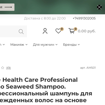
Доставка с 8:00 до 22:00
+74991302005
0
0
0.00 руб.
m
Макияж
Для мужчин
Бренды
арт.
AMS01
(0)
 Health Care Professional
o Seaweed Shampoo.
ессиональный шампунь для
ежденных волос на основе