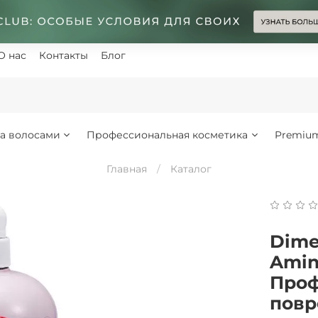
О нас
Контакты
Блог
за волосами
Профессиональная косметика
Premiu
Главная
Каталог
Dime
Amin
Проф
повр