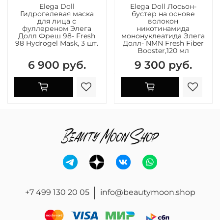
Elega Doll
Elega Doll Лосьон-
Гидрогелевая маска
бустер на основе
для лица с
волокон
фуллереном Элега
никотинамида
Долл Фреш 98- Fresh
мононуклеатида Элега
98 Hydrogel Mask, 3 шт.
Долл- NMN Fresh Fiber
Booster,120 мл
6 900 руб.
9 300 руб.
+7 499 130 20 05
info@beautymoon.shop