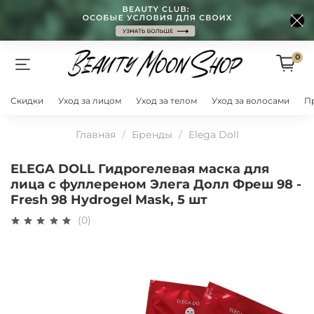
0
Скидки
Уход за лицом
Уход за телом
Уход за волосами
П
Главная
Бренды
Elega Doll
ELEGA DOLL Гидрогелевая маска для
лица с фуллереном Элега Долл Фреш 98 -
Fresh 98 Hydrogel Mask, 5 шт
(0)