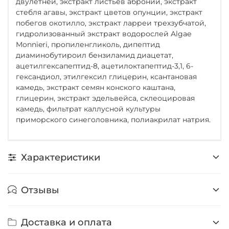
двулетней, экстракт листьев абронии, экстракт
стебля агавы, экстракт цветов опунции, экстракт
побегов окотилло, экстракт ларреи трехзубчатой,
гидролизованный экстракт водорослей Algae
Monnieri, пропиленгликоль, дипептид
диаминобутироил бензиламид диацетат,
ацетилгексапептид-8, ацетилоктапептид-3,1, 6-
гександиол, этилгексил глицерин, ксантановая
камедь, экстракт семян конского каштана,
глицерин, экстракт эдельвейса, склеоцировая
камедь, фильтрат каллусной культуры
приморского синеголовника, полиакрилат натрия.
Характеристики
Отзывы
Доставка и оплата