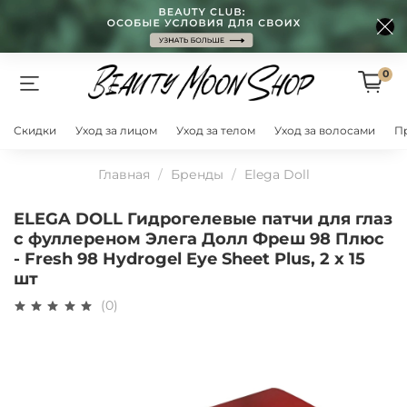
0
Скидки
Уход за лицом
Уход за телом
Уход за волосами
П
Главная
Бренды
Elega Doll
ELEGA DOLL Гидрогелевые патчи для глаз
с фуллереном Элега Долл Фреш 98 Плюс
- Fresh 98 Hydrogel Eye Sheet Plus, 2 х 15
шт
(0)