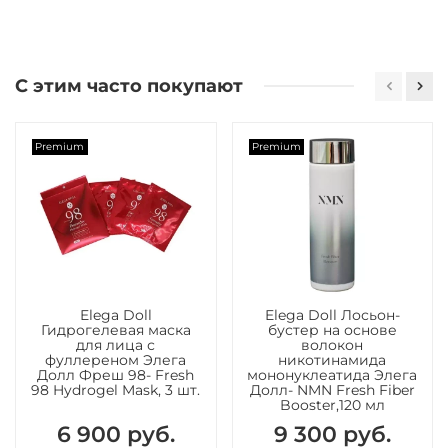
С этим часто покупают
Premium
Premium
Elega Doll
Elega Doll Лосьон-
Гидрогелевая маска
бустер на основе
для лица с
волокон
фуллереном Элега
никотинамида
Долл Фреш 98- Fresh
мононуклеатида Элега
98 Hydrogel Mask, 3 шт.
Долл- NMN Fresh Fiber
Booster,120 мл
6 900 руб.
9 300 руб.