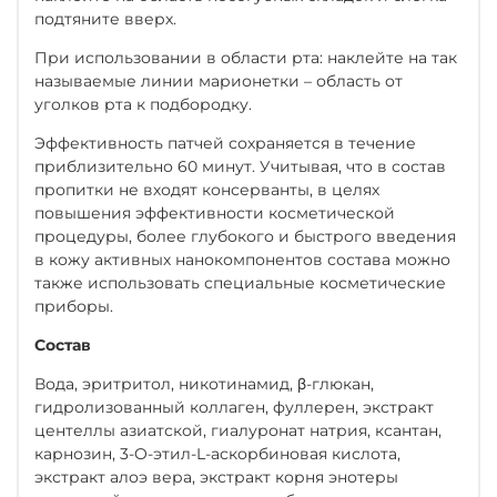
подтяните вверх.
При использовании в области рта: наклейте на так
называемые линии марионетки – область от
уголков рта к подбородку.
Эффективность патчей сохраняется в течение
приблизительно 60 минут. Учитывая, что в состав
пропитки не входят консерванты, в целях
повышения эффективности косметической
процедуры, более глубокого и быстрого введения
в кожу активных нанокомпонентов состава можно
также использовать специальные косметические
приборы.
Состав
Вода, эритритол, никотинамид, β-глюкан,
гидролизованный коллаген, фуллерен, экстракт
центеллы азиатской, гиалуронат натрия, ксантан,
карнозин, 3-O-этил-L-аскорбиновая кислота,
экстракт алоэ вера, экстракт корня энотеры