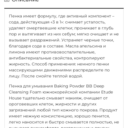
Пенка имеет формулу, где активный компонент –
сода, действующая «3 в 1»: снимает усталость,
удаляет омертвевшие клетки; проникает в глубь
пор и вытягивает из них себум; мягко очищает и не
вызывает раздражений. Устраняет черные точки,
благодаря соде в составе. Масла апельсина и
лимона имеют противовоспалительные,
антибактериальные свойства, контролируют
жирность. Способ применения: немного пенки
массирующими движениями распределите по
лицу. После смойте теплой водой.
Пенка для умывания Baking Powder BB Deep
Cleansing Foam южнокорейской компании Etude
House тщательно смывает макияж, очищает от
ороговевших клеток, жирности и других
загрязнений любой тип кожного покрова. Продукт
имеет нежную консистенцию, хорошо пенится,
легко наносится и быстро смывается полностью, не
вызывает дискомфорта, раздражения и других