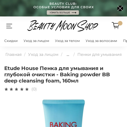
Скидки
Уход за лицом
Уход за телом
Уход за волосами
П
Главная
Уход за лицом
...
Пенки для умывания
Etude House Пенка для умывания и
глубокой очистки - Baking powder BB
deep cleansing foam, 160мл
(0)