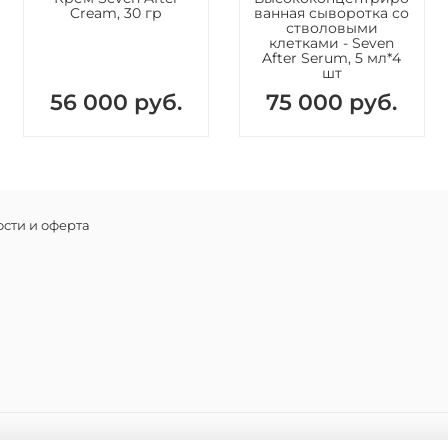
Cream, 30 гр
ванная сыворотка со
Способ 
стволовыми
клетками - Seven
Мусс СО
After Serum, 5 мл*4
шт
STEMELLS
строго в
56 000 руб.
75 000 руб.
Отмерить
распреде
смыть те
вечером
Возможно
на чисту
сти и оферта
минут. С
Состав
Экстракт
фактор р
роста, д
витамины
гидролиз