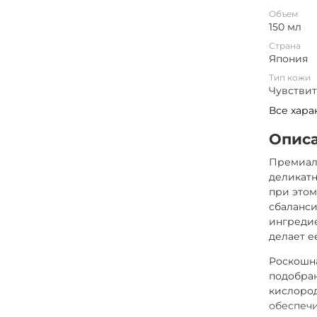
Объем
150 мл
Страна
Япония
Тип кожи
Чувствит
Все хара
Опис
Премиал
деликатн
при этом
сбаланс
ингредие
делает е
Роскошна
подобра
кислоро
обеспечи