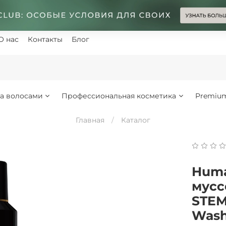
О нас
Контакты
Блог
за волосами
Профессиональная косметика
Premiu
Главная
Каталог
Huma
мусс
STEM
Wash