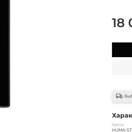
18 
Вы
Хара
Бренд
HUMA-ST