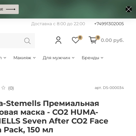
Доставка с 8:00 до 22:00
+74991302005
0
0
0.00 руб.
m
Макияж
Для мужчин
Бренды
арт.
DS-000034
(0)
-Stemells Премиальная
овая маска - СО2 HUMA-
ELLS Seven After CO2 Face
 Pack, 150 мл