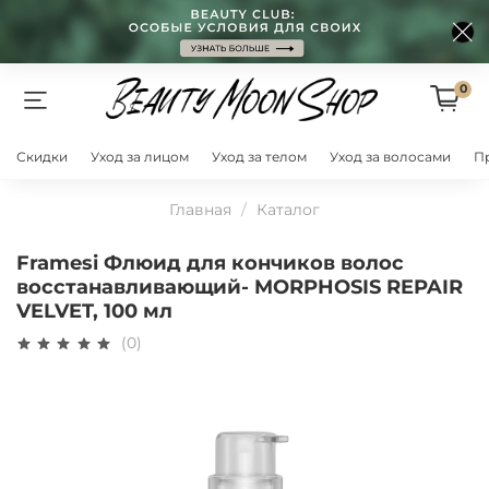
0
Скидки
Уход за лицом
Уход за телом
Уход за волосами
П
Главная
Каталог
Framesi Флюид для кончиков волос
восстанавливающий- MORPHOSIS REPAIR
VELVET, 100 мл
(0)