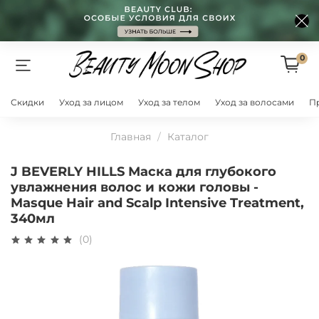
0
Скидки
Уход за лицом
Уход за телом
Уход за волосами
П
Главная
Каталог
J BEVERLY HILLS Маска для глубокого
увлажнения волос и кожи головы -
Masque Hair and Scalp Intensive Treatment,
340мл
(0)