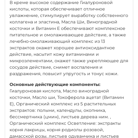
В креме высокое содержание Гиалуроновой
кислоты, которая обеспечивает отличное
увлажнение, стимулирует выработку собственного
коллагена и эластина, Масла Ши, Виноградной
косточки и Витамин Е обеспечивают комплексное
питательное и омолаживающее действие, а также
лечебно-омолаживающий комплекс из 13
экстрактов окажет хорошее антиоксидантное
действие, насытит кожу витаминами и
микроэлементами, окажет также укрепляющее для
сосудов действие, снимет воспаления и
раздражения, повысит упругость и тонус кожи.
Основные действующие компоненты:
Гиалуроновая кислота, Масло виноградной
косточки, Масло ши, Токоферола ацетат (Витамин
Е), Органический комплекс из 5 растительных
экстрактов: полыни, календулы, окопника,
бессмертника (цмин), листьев дерева ним. ,
Органический комплекс Осветление: экстракты
корня лакрицы, корня родиолы розовой,
дамасской розы, листьев одуванчика и листьев