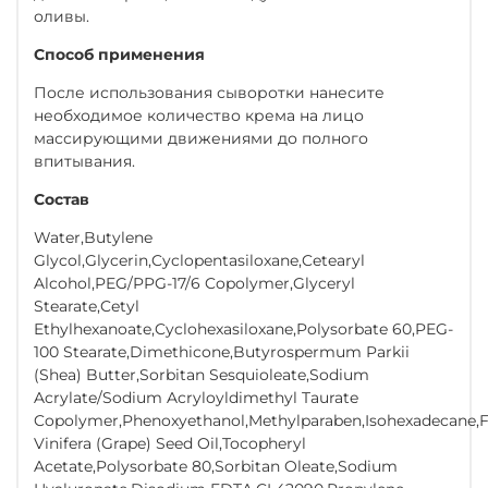
оливы.
Способ применения
После использования сыворотки нанесите
необходимое количество крема на лицо
массирующими движениями до полного
впитывания.
Состав
Water,Butylene
Glycol,Glycerin,Cyclopentasiloxane,Cetearyl
Alcohol,PEG/PPG-17/6 Copolymer,Glyceryl
Stearate,Cetyl
Ethylhexanoate,Cyclohexasiloxane,Polysorbate 60,PEG-
100 Stearate,Dimethicone,Butyrospermum Parkii
(Shea) Butter,Sorbitan Sesquioleate,Sodium
Acrylate/Sodium Acryloyldimethyl Taurate
Copolymer,Phenoxyethanol,Methylparaben,Isohexadecane,Fr
Vinifera (Grape) Seed Oil,Tocopheryl
Acetate,Polysorbate 80,Sorbitan Oleate,Sodium