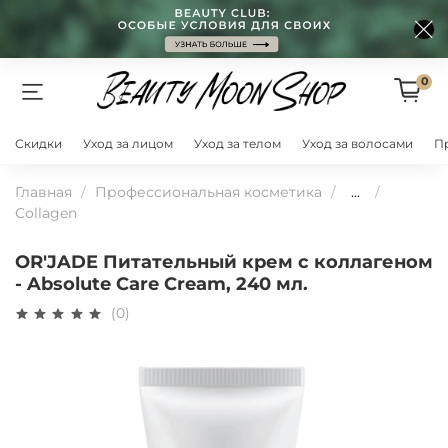
0
Скидки
Уход за лицом
Уход за телом
Уход за волосами
П
Главная
Профессиональная косметика
...
Collagen
OR'JADE Питательный крем с коллагеном
- Absolute Care Cream, 240 мл.
(0)