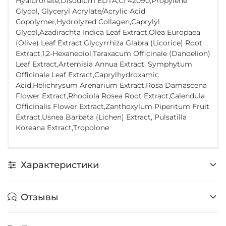
Hyaluronate,Disodium EDTA,CI 42090,Propylene
Glycol, Glyceryl Acrylate/Acrylic Acid
Copolymer,Hydrolyzed Collagen,Caprylyl
Glycol,Azadirachta Indica Leaf Extract,Olea Europaea
(Olive) Leaf Extract,Glycyrrhiza Glabra (Licorice) Root
Extract,1,2-Hexanediol,Taraxacum Officinale (Dandelion)
Leaf Extract,Artemisia Annua Extract, Symphytum
Officinale Leaf Extract,Caprylhydroxamic
Acid,Helichrysum Arenarium Extract,Rosa Damascena
Flower Extract,Rhodiola Rosea Root Extract,Calendula
Officinalis Flower Extract,Zanthoxylum Piperitum Fruit
Extract,Usnea Barbata (Lichen) Extract, Pulsatilla
Koreana Extract,Tropolone
Характеристики
Отзывы