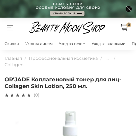
0
Скидки
Уход за лицом
Уход за телом
Уход за волосами
П
Главная
Профессиональная косметика
...
Collagen
OR'JADE Коллагеновый тонер для лиц-
Collagen Skin Lotion, 250 мл.
(0)