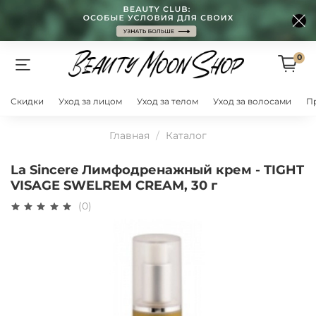
0
Скидки
Уход за лицом
Уход за телом
Уход за волосами
П
Главная
Каталог
La Sincere Лимфодренажный крем - TIGHT
VISAGE SWELREM CREAM, 30 г
(0)